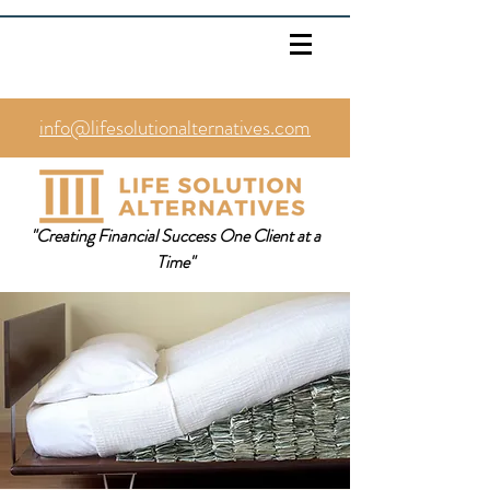
info@lifesolutionalternatives.com
469.353.1567
"Creating Financial Success One Client at a
Time"